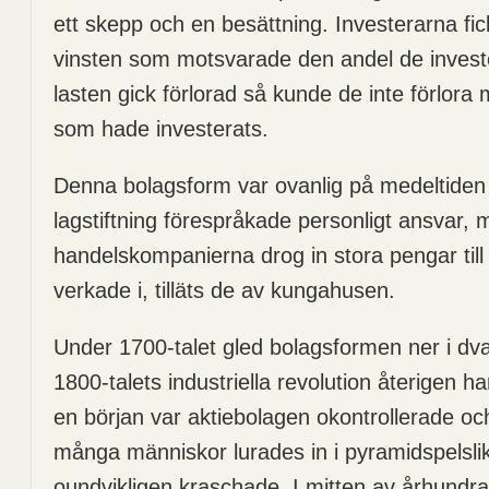
ett skepp och en besättning. Investerarna fi
vinsten som motsvarade den andel de invest
lasten gick förlorad så kunde de inte förlor
som hade investerats.
Denna bolagsform var ovanlig på medeltiden
lagstiftning förespråkade personligt ansvar,
handelskompanierna drog in stora pengar till
verkade i, tilläts de av kungahusen.
Under 1700-talet gled bolagsformen ner i dval
1800-talets industriella revolution återigen h
en början var aktiebolagen okontrollerade oc
många människor lurades in i pyramidspelsl
oundvikligen kraschade. I mitten av århundr